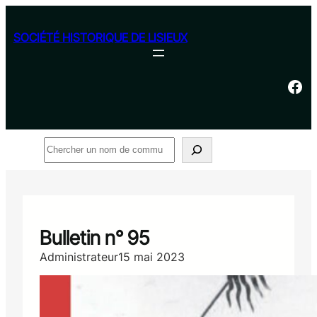
Aller
au
SOCIÉTÉ HISTORIQUE DE LISIEUX
contenu
Facebook
Rechercher
Bulletin n° 95
Administrateur
15 mai 2023