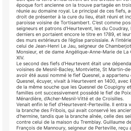
époque fort ancienne on la trouve partagée en trois
réunie au domaine royal. Le principal de ces fiefs, a
droit de présenter à la cure du lieu, était réuni et i
paroisse voisine de Tortisambert. C’est comme poss
seigneurs et patrons d’Heurtevent, les du Coudray, 
derniers en portaient encore le titre en 1789, et leu
des murs extérieurs de l’église paroissiale. A l’inté
celui de Jean-Henri Le Jau, seigneur de Chamberjot
Monsieur, et de dame Angélique-Anne-Marie de La Gu
XIV.
Le second des fiefs d’Heurtevent était une dépendan
voisines de Mesnil-Bacley, Montviette, St Martin-de-
avoir été aussi nommé le fief Quesnel, a appartenu 
Quesnel, écuyer, vivait à Heurtevent en 1400, avec P
de la même souche que les Quesnel de Coupigny et all
familles ont successivement possédé le fief de Poix
Ménardière, d’Acher-Mesnil-Vitté et de Croisilles.
Venait enfin le fief d’Heurtevent-Perteville. Il entra
la branche des Fribois, qui avait conservé les anci
d’hermine, tandis que la branche aînée, celle des 
contre celui de la maison du Tremblay. Guillaume de
François de Mannoury, seigneur de Perteville, reçu 