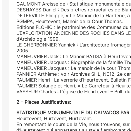
CAUMONT Arcisse de : Statistique monumentale du
DESHAYES Daniel : Des prêtres réfractaires de Blangy
DETERVILLE Philippe, « Le Manoir de la Harderie, à
PGMPA, Heurtevent, Manoir de la Cour Thomas.
Editions FLOHIC : le patrimoine des Communes du 
L’EXPLOITATION ANCIENNE DES ROCHES DANS LE 
d’Archéologie 1999.
LE CHERBONNIER Yannick : L’architecture fromagère e
2005.
MANEUVRIER Jack : Le Manoir BATISA à Heurtevent 
MANEUVRIER Jacques : Biographie de la famille Tho
MANEUVRIER Jacques : Le manoir de la cour Thomas à
PANNIER Arthème : voir Archives SHL, NE12, 2e ca
PAUMIER Henri : La verrerie d’Heurtevent. Bulletin Fo
PAUMIER Solange et Henri, « Le Carrefour à Heurteven
VASSEUR Charles : L’église de Heurtevent – Bull. d
2 – Pièces Justificatives:
STATISTIQUE MONUMENTALE DU CALVADOS PAR
Heurtevent, Hurtevent, Hurtevant.
En remontant le cours de la Vie, nous trouvons, sur l
d’Heurtevent qui appartenait au style flamboyant 