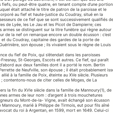
 fiefs, ou peut-être quatre, en tenant compte d’une portion
uquel était attaché le titre de patron de la paroisse et le
ncorporé au fief et haute-justice du Coudray, situé en la
esseurs de ce fief que se sont successivement qualifiés d
les de Lyée, les Le Jau et les Picot de Dampierre; ces
rs armes se distinguent sur la litre funèbre qui règne autour
rieur de la nef on remarque encore un double écusson : c’est
 et du Coudray, capitaine des gardes de la porte de
érinière, son épouse ; ils vivaient sous le règne de Louis
ce du fief de Poix, qui s’étendait dans les paroisses
Fresnay, St-Georges, Escots et autres. Ce fief, qui paraît
d’abord aux deux familles dont il a porté le nom. Bertin
errette de Neufville, son épouse ; il était probablement iss
ié à la famille de Poix, éteinte au XVe siècle. Plusieurs
 ; contentons-nous de citer celles de Moges, de La
 vers la fin du XVIe siècle dans la famille de Mannoury(1), de
ennes armes de leur nom : d’argent à trois mouchetures
seigneurs du Mont-de-la- Vigne, avait échangé son écusson
 Mannoury, marié à Philippe de Tirmois, eut pour fils aîné
avocat du roi à Argentan, en 1599, mort en 1649. Celui-ci