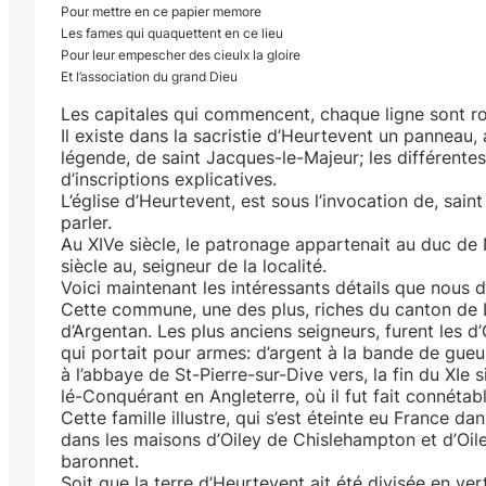
Pour mettre en ce papier memore
Les fames qui quaquettent en ce lieu
Pour leur empescher des cieulx la gloire
Et l’association du grand Dieu
Les capitales qui commencent, chaque ligne sont ro
Il existe dans la sacristie d’Heurtevent un panneau,
légende, de saint Jacques-le-Majeur; les différent
d’inscriptions explicatives.
L’église d’Heurtevent, est sous l’invocation de, sai
parler.
Au XIVe siècle, le patronage appartenait au duc de N
siècle au, seigneur de la localité.
Voici maintenant les intéressants détails que nous 
Cette commune, une des plus, riches du canton de Liv
d’Argentan. Les plus anciens seigneurs, furent les d’Ou
qui portait pour armes: d’argent à la bande de gueu
à l’abbaye de St-Pierre-sur-Dive vers, la fin du XIe si
lé-Conquérant en Angleterre, où il fut fait connétab
Cette famille illustre, qui s’est éteinte eu France d
dans les maisons d’Oiley de Chislehampton et d’Oiley
baronnet.
Soit que la terre d’Heurtevent ait été divisée en ve