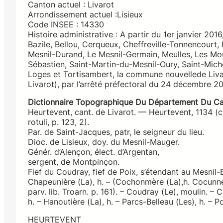
Canton actuel : Livarot
Arrondissement actuel :Lisieux
Code INSEE : 14330
Histoire administrative : A partir du 1er janvier 20
Bazile, Bellou, Cerqueux, Cheffreville-Tonnencourt, 
Mesnil-Durand, Le Mesnil-Germain, Meulles, Les M
Sébastien, Saint-Martin-du-Mesnil-Oury, Saint-Mich
Loges et Tortisambert, la commune nouvellede Liva
Livarot), par l’arrêté préfectoral du 24 décembre 20
Dictionnaire Topographique Du Département Du Ca
Heurtevent, cant. de Livarot. — Heurtevent, 1134 (c
rotuli, p. 123, 2).
Par. de Saint-Jacques, patr, le seigneur du lieu.
Dioc. de Lisieux, doy. du Mesnil-Mauger.
Génér. d’Alençon, élect. d’Argentan,
sergent, de Montpinçon.
Fief du Coudray, fief de Poix, s’étendant au Mesnil
Chapeunière (La), h. – (Cochonmère (La),h. Cocunner
parv. lib. Troarn. p. 161). – Coudray (Le), moulin. – C
h. – Hanoutière (La), h. – Parcs-Belleau (Les), h. – P
HEURTEVENT