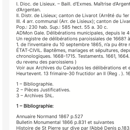
I. Dioc. de Lisieux. – Baill. d’Exmes. Maîtrise d’Argent
d’Argentan.
II. Distr. de Lisieux; canton de Livarot (Arrêté du 1e
III. 4 arr. communal (Arr. de Lisieux); canton de Liva
Pop.: 230 hab. Sup.: 585 hect. 55 a. 30 c.
ADMon Gale. Délibérations municipales, depuis le 4
Un registre de délibérations paroissiales de 1668? à 1
1. de l’inventaire du 10 septembre 1865, n’a pu être 
ÉTAT-CIVIL. Baptêmes, mariages et sépultures, depu
chronologiques. 1668-1715. Testaments. 1661, 1664.
du revenu des paroissiens )
Voir aux Archives du Calvados les délibérations et 
Heurtevent. 13 frimaire-30 fructidor an II (Reg . ).
1 – Bibliographie.
2 – Pièces Justificatives.
3 – Archives ShL.
1 – Bibliographie:
Annuaire Normand 1867 p.527
Bulletin Monumental 1866 p.831 et suivantes
Histoire de St Pierre sur dive par l’Abbé Denis p.183