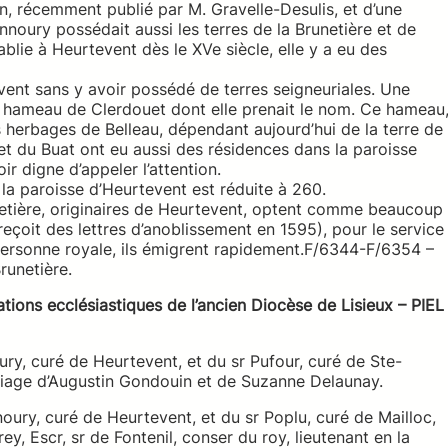
on, récemment publié par M. Gravelle-Desulis, et d’une
nnoury possédait aussi les terres de la Brunetière et de
ablie à Heurtevent dès le XVe siècle, elle y a eu des
event sans y avoir possédé de terres seigneuriales. Une
u hameau de Clerdouet dont elle prenait le nom. Ce hameau
es herbages de Belleau, dépendant aujourd’hui de la terre de
et du Buat ont eu aussi des résidences dans la paroisse
r digne d’appeler l’attention.
 la paroisse d’Heurtevent est réduite à 260.
etière, originaires de Heurtevent, optent comme beaucoup
reçoit des lettres d’anoblissement en 1595), pour le service
 personne royale, ils émigrent rapidement.F/6344-F/6354 –
runetière.
uations ecclésiastiques de l’ancien Diocèse de Lisieux – PIEL
oury, curé de Heurtevent, et du sr Pufour, curé de Ste-
riage d’Augustin Gondouin et de Suzanne Delaunay.
noury, curé de Heurtevent, et du sr Poplu, curé de Mailloc,
, Escr, sr de Fontenil, conser du roy, lieutenant en la