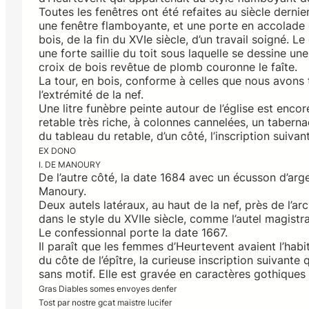
Toutes les fenêtres ont été refaites au siècle dern
une fenêtre flamboyante, et une porte en accolade 
bois, de la fin du XVIe siècle, d’un travail soigné. 
une forte saillie du toit sous laquelle se dessine 
croix de bois revêtue de plomb couronne le faîte.
La tour, en bois, conforme à celles que nous avons 
l’extrémité de la nef.
Une litre funèbre peinte autour de l’église est encore
retable très riche, à colonnes cannelées, un taberna
du tableau du retable, d’un côté, l’inscription suivant
EX DONO
I. DE MANOURY
De l’autre côté, la date 1684 avec un écusson d’arge
Manoury.
Deux autels latéraux, au haut de la nef, près de l’a
dans le style du XVIIe siècle, comme l’autel magistra
Le confessionnal porte la date 1667.
Il paraît que les femmes d’Heurtevent avaient l’habit
du côte de l’épître, la curieuse inscription suivante
sans motif. Elle est gravée en caractères gothiques 
Gras Diables somes envoyes denfer
Tost par nostre gcat maistre lucifer