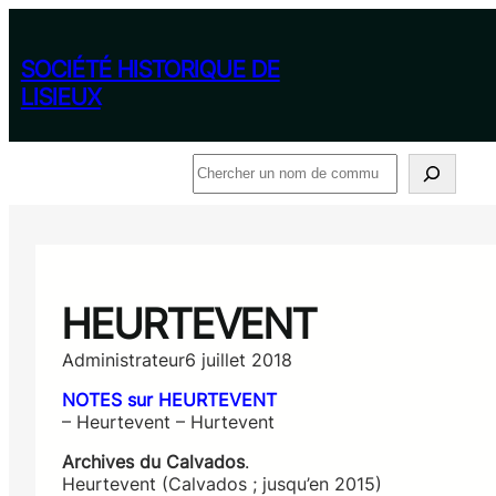
Aller
au
contenu
SOCIÉTÉ HISTORIQUE DE
LISIEUX
Rechercher
HEURTEVENT
Administrateur
6 juillet 2018
NOTES sur HEURTEVENT
– Heurtevent – Hurtevent
Archives du Calvados
.
Heurtevent (Calvados ; jusqu’en 2015)