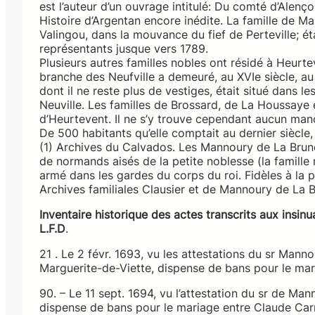
est l’auteur d’un ouvrage intitulé: Du comté d’Alenç
Histoire d’Argentan encore inédite. La famille de Ma
Valingou, dans la mouvance du fief de Perteville; ét
représentants jusque vers 1789.
Plusieurs autres familles nobles ont résidé à Heurt
branche des Neufville a demeuré, au XVIe siècle, a
dont il ne reste plus de vestiges, était situé dans l
Neuville. Les familles de Brossard, de La Houssaye 
d’Heurtevent. Il ne s’y trouve cependant aucun manoi
De 500 habitants qu’elle comptait au dernier siècle,
(1) Archives du Calvados. Les Mannoury de La Brun
de normands aisés de la petite noblesse (la famille 
armé dans les gardes du corps du roi. Fidèles à la
Archives familiales Clausier et de Mannoury de La B
Inventaire historique des actes transcrits aux insin
L.F.D
.
21 . Le 2 févr. 1693, vu les attestations du sr Mann
Marguerite-de-Viette, dispense de bans pour le ma
90. – Le 11 sept. 1694, vu l’attestation du sr de Man
dispense de bans pour le mariage entre Claude Carrey