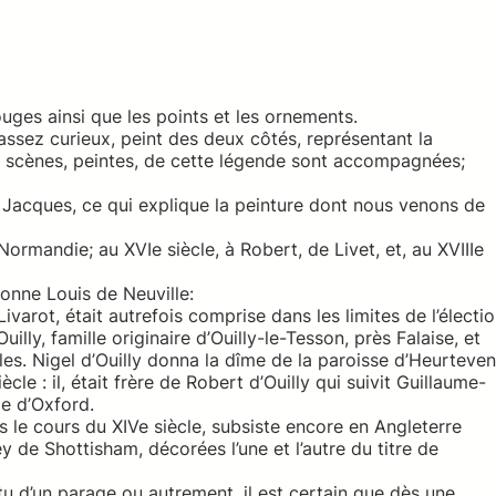
uges ainsi que les points et les ornements.
 assez curieux, peint des deux côtés, représentant la
es scènes, peintes, de cette légende sont accompagnées;
nt Jacques, ce qui explique la peinture dont nous venons de
ormandie; au XVIe siècle, à Robert, de Livet, et, au XVIIIe
donne Louis de Neuville:
arot, était autrefois comprise dans les limites de l’électi
illy, famille originaire d’Ouilly-le-Tesson, près Falaise, et
les. Nigel d’Ouilly donna la dîme de la paroisse d’Heurteven
ècle : il, était frère de Robert d’Ouilly qui suivit Guillaume-
le d’Oxford.
ans le cours du XIVe siècle, subsiste encore en Angleterre
 de Shottisham, décorées l’une et l’autre du titre de
rtu d’un parage ou autrement, il est certain que dès une