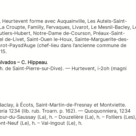
16, Heurtevent forme avec Auquainville, Les Autels-Saint-
La Croupte, Familly, Fervaques, Livarot, Le Mesnil-Bacley, L
outiers-Hubert, Notre-Dame de-Courson, Préaux-Saint-
el de-Livet, Saint-Ouen le-Houx, Sainte-Marguerite-des-
rot-Paysd’Auge (chef-lieu dans l’ancienne commune de
15.
lvados – C. Hippeau
.
h. de Saint-Pierre-sur-Dive). — Hurtevent, i-2oh (magni
-Baclay, à Écots, Saint-Martin-de-Fresnay et Montviette.
ia 1234 (lib. rub. Troarn. p. 162). — Quoquonniera, 1234
our-du-Saussay (La), h. – Douzelière (La), h. – Folliers (Les)
ont-Neuf (Le), h. – Val-Ingout (Le), h.