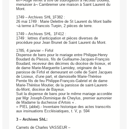
en¬ Auge remet à titre de subrogation à Nicolas Boulley,
menuisier à¬ Cambremer une maison à Saint Laurent du
Mont.
1749 – Archives SHL 1F382 :
26 mai 1749 : Marie Delettre de St Laurent du Mont baille
¬à terme à Francois Turpin, 2 pièces de terre.
1749 – Archives SHL. 1F412 :
1749 : lettres d’anticipation et pièces diverses de
procédure pour Jean Brunet de Saint Laurent du Mont.
1785, 4 janvier – Firfol
Dispense de bans pour le mariage entre Philippe-Henry
Boudard du Plessis, fils de Guillaume-Jacques-François
Boudard, receveur des décimes du diocèse de lisieux, et
de dame Marie-Marguerite Lamidey, originaire de la
paroisse de Firfol et demeurant en celle de Saint Jacques
de Lisieux, d’une part, et damoiselle Marie-Thérèse
Perrée fils de feu Philippe-François-Gabriel et de dame
Marie-Thérèse Moutier, de la paroisse de saint-Laurent-
du-Mont, diocèse de Bayeux.
Suit la dispense de bans pour le même mariage accordée
par Mgr Joseph-Dominique de Cheylus, premier aumonier
de Madame la duchesse d’Artois « .
= PIEL (abbé).- Inventaire historique des actes transcrits
aux insinuations Ecclésiatiques, t. V, p. 594
3 – Archives ShL:
Carnets de Charles VASSEUR –