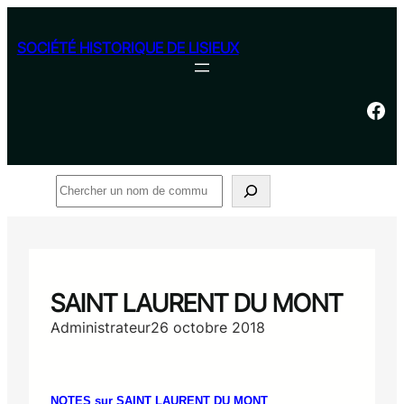
Aller
au
SOCIÉTÉ HISTORIQUE DE LISIEUX
contenu
Facebook
Rechercher
SAINT LAURENT DU MONT
Administrateur
26 octobre 2018
NOTES sur SAINT LAURENT DU MONT