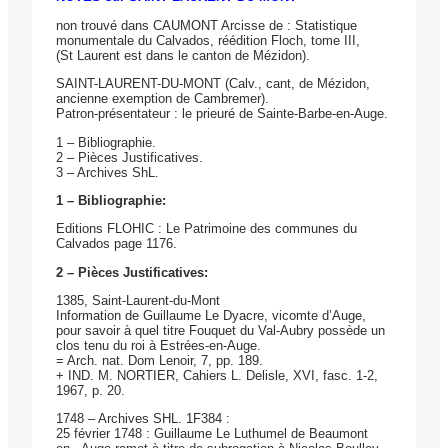
non trouvé dans CAUMONT Arcisse de : Statistique
monumentale du Calvados, réédition Floch, tome III,
(St Laurent est dans le canton de Mézidon).
SAINT-LAURENT-DU-MONT (Calv., cant, de Mézidon,
ancienne exemption de Cambremer).
Patron-présentateur : le prieuré de Sainte-Barbe-en-Auge.
1 – Bibliographie.
2 – Pièces Justificatives.
3 – Archives ShL.
1 – Bibliographie:
Editions FLOHIC : Le Patrimoine des communes du
Calvados page 1176.
2 – Pièces Justificatives:
1385, Saint-Laurent-du-Mont
Information de Guillaume Le Dyacre, vicomte d’Auge,
pour savoir à quel titre Fouquet du Val-Aubry possède un
clos tenu du roi à Estrées-en-Auge.
= Arch. nat. Dom Lenoir, 7, pp. 189.
+ IND. M. NORTIER, Cahiers L. Delisle, XVI, fasc. 1-2,
1967, p. 20.
1748 – Archives SHL. 1F384 :
25 février 1748 : Guillaume Le Luthumel de Beaumont