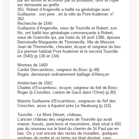
par les lettres et écritures par lui produites, dont la copie
est demeurée au greffe.
351. Robert d’Angerville a baillé sa généalogie avec
Guillaume , son pere , en la ville du Pont-Audemer, n°.
362.
Recherche de 1540
Guillaume d’Angerville, sieur de Tourville et Robert, son
fils, ont baillé leur généalogie commençante à Robert,
sieur de Grainville qui, par traité du 18 avril 1396, épousa
Demoiselle Marguerite de Thonneville, fille de Messire
Jean de Thonneville, chevalier, écuyer et seigneur du lieu.
(Le premier habitait Pont Audemer et le second Tourville
en 1540) (p.130 et 134)
Montres de 1469
Cardot Descambosc, seigneur du Bosc (p.48)
Rogier, demeurant ordinairement baillage d’Alençon
Arrière-ban de 1562
Charles d’Escambosc, écuyer, seigneur du fief de Bosc-
Roger (à Croisilles, canton de Gacè dans l’Orne) (p.90)
Maistre Guillaume d’Escambosc, seigneurs du fief des
Cresches, assis à Aquetot près Le Neubourg (p.115)
Tourville – Le Mont Désert, château.
L’ancien château des seigneurs de Tourville qui avait
manoir, fossés, pont-levis et meurtrières, était situé à 450
pas du nouveau sur le bord du chemin de St Paul par en
bas. On y voit encore des restes de murailles, quelques
vestiges de motte et un tertre qui était destiné, sans