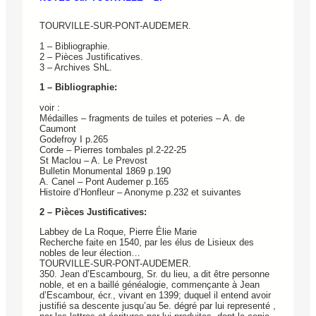
TOURVILLE-SUR-PONT-AUDEMER.
1 – Bibliographie.
2 – Pièces Justificatives.
3 – Archives ShL.
1 – Bibliographie:
voir :
Médailles – fragments de tuiles et poteries – A. de
Caumont
Godefroy I p.265
Corde – Pierres tombales pl.2-22-25
St Maclou – A. Le Prevost
Bulletin Monumental 1869 p.190
A. Canel – Pont Audemer p.165
Histoire d’Honfleur – Anonyme p.232 et suivantes
2 – Pièces Justificatives:
Labbey de La Roque, Pierre Élie Marie
Recherche faite en 1540, par les élus de Lisieux des
nobles de leur élection…
TOURVILLE-SUR-PONT-AUDEMER.
350. Jean d’Escambourg, Sr. du lieu, a dit être personne
noble, et en a baillé généalogie, commençante à Jean
d’Escambour, écr., vivant en 1399; duquel il entend avoir
justifié sa descente jusqu’au 5e. dégré par lui representé ,