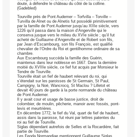
doute, à défendre le château du côté de la colline.
(Gadebled)
Tourville près de Pont Audemer – Torfvilla – Torville –
Turvilla de Alnet ou de Alnetis fut possédé primitivement
par la famille de Pont Audemer jusqu’au XIIIe siècle, vers
1226 qu’il passa dans la maison d’Angerville qui le
conserva jusque vers le milieu du XVIe siècle ; qu’il fut
acheté de Guillaume d’Angerville et de Robert son fils,
par Jean d’Escambourg, son fils François, est qualifié
chevalier de l’Ordre du Roi et gentilhomme ordinaire de sa
chambre.
Aux Escambourg succéda la famille des Guérin,
maintenus dans leur noblesse en 1667. Dans la dernière
moitié du XVIIIe siècle, ce fief fut acquis par Monsieur le
Tendre de Tourville.
Tourville était un fief de haubert relevant du roi, qui
s’étendait sur les paroisses de St Germain, St Paul,
Campigny, la Noë, Wancrocq, St Maclou ? Lilletot et
devait 40 jours de garde à la porte normande du château
de Pont Audemer.
Il y avait cour et usage de basse justice, droit de
colombier, de moulin, pêcherie, manoir avec fossés, pont-
levis et meurtrières.
En décembre 1772, le fief du Val, quart de fief de haubert,
assis dans la paroisse, fut réuni par lettres patentes du
roi au fief de Tourville.
Siglas dépendant autrefois de Selles et la Rocardière, fait
partie de Tourville.
Les Feoda Normandiae mentionnent Guillaume Siglas