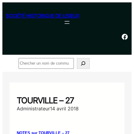
Aller
au
SOCIÉTÉ HISTORIQUE DE LISIEUX
contenu
Facebook
Rechercher
TOURVILLE – 27
Administrateur
14 avril 2018
NOTES sur TOURVILLE – 27