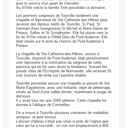
pour le service d’un quart de chevalier.
Au XVIIIe siècle la famille Tirel possédait ce domaine.
Les premiers seigneurs de Tourville fondèrent une
chapelle et léproserie de Ste Catherine des Hêtres pour
recevoir des lépreux natifs de Tourville, St Paul, St
Germain (hors bourgeoisie) St Michel et Notre Dame de
Préaux, Selles et St Symphorien. Elle fut réunie vers la
fin du XVIIe siècle à l’Hôtel Dieu de Pont Audemer. Elle
était située sur le bord du chemin de Pont Audemer à
Préaux.
La chapelle de Ste Catherine-des-Hêtres, assise à
Tourville, doyenné de Pont-Audemer, était primitivement
une! léproserie à la nomination du seigneur de cette
paroisse qui en fut sans doute le fondateur. Suivant les
grands rôles de l’Echiqüier de Normandie, elle recevait 20
sols tournois de rente sur l’aumône établie.
Tourville possédait encore une chapelle et prieuré de Ste
Marie Egyptienne, avec une fontaine, objet de pèlerinage,
situés au fond d’une vallée étroite, maintenant à usage de
demeure.
Il y avait tous les ans 1000 pèlerins. Cette chapelle fut
donnée à l’abbaye de Cormeilles.
On a trouvé à Tourville plusieurs centaines de médailles
antiques, et petit bronze.
L’ancien château n’était pas situé si près de l’église que
celui qui lui a succédé ; on voit son emplacement à 450