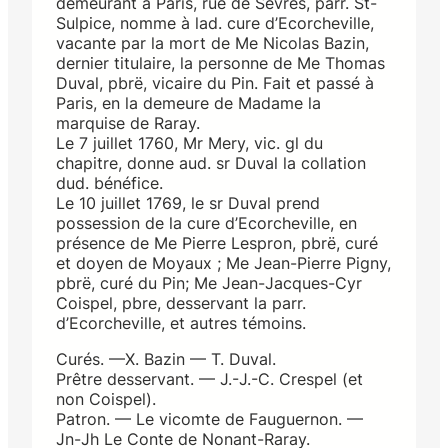
demeurant à Paris, rue de Sèvres, parr. St-
Sulpice, nomme à lad. cure d’Ecorcheville,
vacante par la mort de Me Nicolas Bazin,
dernier titulaire, la personne de Me Thomas
Duval, pbrë, vicaire du Pin. Fait et passé à
Paris, en la demeure de Madame la
marquise de Raray.
Le 7 juillet 1760, Mr Mery, vic. gl du
chapitre, donne aud. sr Duval la collation
dud. bénéfice.
Le 10 juillet 1769, le sr Duval prend
possession de la cure d’Ecorcheville, en
présence de Me Pierre Lespron, pbrë, curé
et doyen de Moyaux ; Me Jean-Pierre Pigny,
pbrë, curé du Pin; Me Jean-Jacques-Cyr
Coispel, pbre, desservant la parr.
d’Ecorcheville, et autres témoins.
Curés. —X. Bazin — T. Duval.
Prêtre desservant. — J.-J.-C. Crespel (et
non Coispel).
Patron. — Le vicomte de Fauguernon. —
Jn-Jh Le Conte de Nonant-Raray.