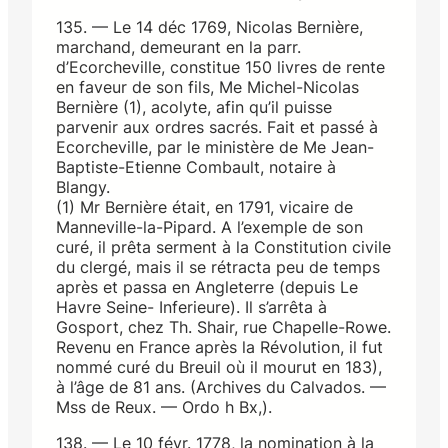
135. — Le 14 déc 1769, Nicolas Bernière,
marchand, demeurant en la parr.
d’Ecorcheville, constitue 150 livres de rente
en faveur de son fils, Me Michel-Nicolas
Bernière (1), acolyte, afin qu’il puisse
parvenir aux ordres sacrés. Fait et passé à
Ecorcheville, par le ministère de Me Jean-
Baptiste-Etienne Combault, notaire à
Blangy.
(1) Mr Bernière était, en 1791, vicaire de
Manneville-la-Pipard. A l’exemple de son
curé, il prêta serment à la Constitution civile
du clergé, mais il se rétracta peu de temps
après et passa en Angleterre (depuis Le
Havre Seine- Inferieure). Il s’arrêta à
Gosport, chez Th. Shair, rue Chapelle-Rowe.
Revenu en France après la Révolution, il fut
nommé curé du Breuil où il mourut en 183),
à l’âge de 81 ans. (Archives du Calvados. —
Mss de Reux. — Ordo h Bx,).
138. — Le 10 févr. 1778, la nomination à la