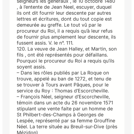
seigneurs les généraux , le 10 octobre 1480
, à l’entente de Jean Neel, escuyer, duquel
ils ont dit fournir leur descente par autres
lettres et écritures, dont du tout copie est
demeurée au greffe. Le tout vû par le
procureur du Roi, il a requis qu’à leur refus
de fournir plus amplement leur descente, ils
fussent assis. V. le n°. 111.
120. La veuve de Jean Halley, et Martin, son
fils , ont été représentés pour défaillans.
Pourquoi le procureur du Roi a requis qu’ils
soyent assis.
– Dans les rôles publiés par La Roque on
trouve, appelé au ban de 1272, et tenu de
se trouver à Tours avant Pâques, pour le
service du Roy : Thomas d’Escorcheville.
– François Néel, seigneur d’Escorcheville,
témoin dans un acte du 26 novembre 1571
stipulant une vente faite par un homme de
St Philbert-des-Champs à Georges de
Lespée, représenté par sa femme Grouffine
Néel. La terre située au Breuil-sur-Dive (près
Mézidon)