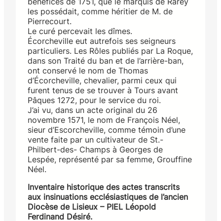
bénéfices de 1751, que le marquis de Rarey
les possédait, comme héritier de M. de
Pierrecourt.
Le curé percevait les dîmes.
Écorcheville eut autrefois ses seigneurs
particuliers. Les Rôles publiés par La Roque,
dans son Traité du ban et de l’arrière-ban,
ont conservé le nom de Thomas
d’Écorcheville, chevalier, parmi ceux qui
furent tenus de se trouver à Tours avant
Pâques 1272, pour le service du roi.
J’ai vu, dans un acte original du 26
novembre 1571, le nom de François Néel,
sieur d’Escorcheville, comme témoin d’une
vente faite par un cultivateur de St.-
Philbert-des- Champs à Georges de
Lespée, représenté par sa femme, Grouffine
Néel.
Inventaire historique des actes transcrits
aux insinuations ecclésiastiques de l’ancien
Diocèse de Lisieux – PIEL Léopold
Ferdinand Désiré.