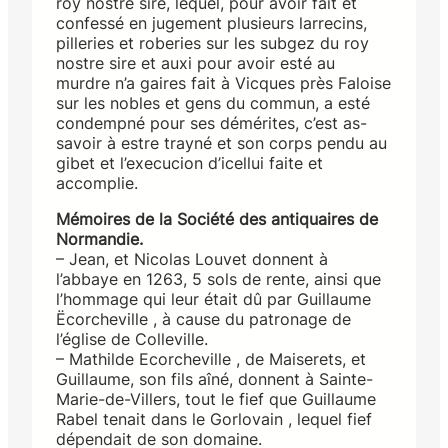
roy nostre sire, lequel, pour avoir fait et
confessé en jugement plusieurs larrecins,
pilleries et roberies sur les subgez du roy
nostre sire et auxi pour avoir esté au
murdre n’a gaires fait à Vicques près Faloise
sur les nobles et gens du commun, a esté
condempné pour ses démérites, c’est as-
savoir à estre trayné et son corps pendu au
gibet et l’execucion d’icellui faite et
accomplie.
Mémoires de la Société des antiquaires de
Normandie.
– Jean, et Nicolas Louvet donnent à
l’abbaye en 1263, 5 sols de rente, ainsi que
l’hommage qui leur était dû par Guillaume
Ëcorcheville , à cause du patronage de
l’église de Colleville.
– Mathilde Ecorcheville , de Maiserets, et
Guillaume, son fils aîné, donnent à Sainte-
Marie-de-Villers, tout le fief que Guillaume
Rabel tenait dans le Gorlovain , lequel fief
dépendait de son domaine.