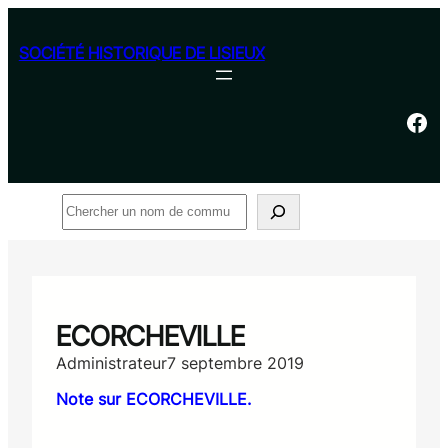
Aller
au
SOCIÉTÉ HISTORIQUE DE LISIEUX
contenu
Facebook
Rechercher
ECORCHEVILLE
Administrateur
7 septembre 2019
Note sur ECORCHEVILLE.