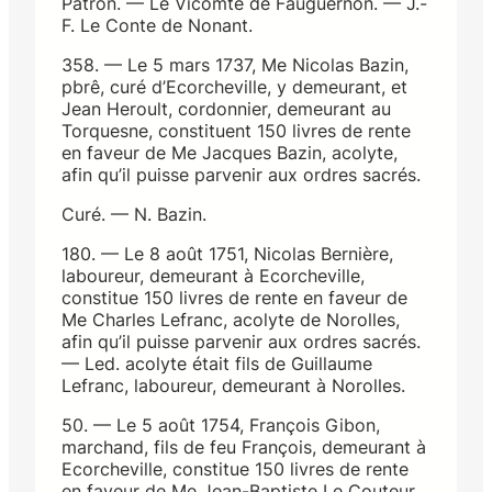
Patron. — Le Vicomte de Fauguernon. — J.-
F. Le Conte de Nonant.
358. — Le 5 mars 1737, Me Nicolas Bazin,
pbrê, curé d’Ecorcheville, y demeurant, et
Jean Heroult, cordonnier, demeurant au
Torquesne, constituent 150 livres de rente
en faveur de Me Jacques Bazin, acolyte,
afin qu’il puisse parvenir aux ordres sacrés.
Curé. — N. Bazin.
180. — Le 8 août 1751, Nicolas Bernière,
laboureur, demeurant à Ecorcheville,
constitue 150 livres de rente en faveur de
Me Charles Lefranc, acolyte de Norolles,
afin qu’il puisse parvenir aux ordres sacrés.
— Led. acolyte était fils de Guillaume
Lefranc, laboureur, demeurant à Norolles.
50. — Le 5 août 1754, François Gibon,
marchand, fils de feu François, demeurant à
Ecorcheville, constitue 150 livres de rente
en faveur de Me Jean-Baptiste Le Couteur,