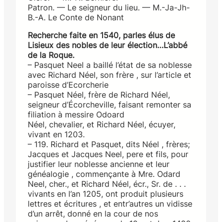
Patron. — Le seigneur du lieu. — M.-Ja-Jh-
B.-A. Le Conte de Nonant
Recherche faite en 1540, parles élus de
Lisieux des nobles de leur élection…L’abbé
de la Roque.
– Pasquet Neel a baillé l’état de sa noblesse
avec Richard Néel, son frère , sur l’article et
paroisse d’Ecorcherie
– Pasquet Néel, frère de Richard Néel,
seigneur d’Écorcheville, faisant remonter sa
filiation à messire Odoard
Néel, chevalier, et Richard Néel, écuyer,
vivant en 1203.
– 119. Richard et Pasquet, dits Néel , frères;
Jacques et Jacques Neel, pere et fils, pour
justifier leur noblesse ancienne et leur
généalogie , commençante à Mre. Odard
Neel, cher., et Richard Néel, écr., Sr. de . . .
vivants en l’an 1205, ont produit plusieurs
lettres et écritures , et entr’autres un vidisse
d’un arrêt, donné en la cour de nos