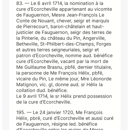
83. — Le 6 avril 1714, la nomination à la
cure d’Ecorcheville appartenant au vicomte
de Fauguernon, Mesre Jean-François Le
Conte de Nouant, chever, seigr et marquis
de Pierrecourt, baron-châtelain et haut-
justicier de Fauguernon, seigr des terres de
la Pinterie, du château du Pin, Angerville,
Betheville, St-Philbert-des-Champs, Forges
et autres terres seigneuriales, seigr et
patron d’Ecorcheville, nomme aud. bénéfice
cure d’Ecorcheville, vacant par la mort de
Me Guillaume Brasnu, pbfë, dernier titulaire,
la personne de Me François Hélix, pbfë,
vicaire du Pin, Le même jour, Mre Léonorde
Matignon, vic. gl, donne aud. sr Hélix la
collation dud. bénéfice.
Le 9 avril 1714, le sr Hélix prend possession
de la cure d’Ecorcheville.
195. — Le 24 janvier 1720, Me François
Hélix, pbrë, curé d’Ecorcheville et aussi curé
de Fauguernon, résigne led. bénéfice
d’Ecorcheville entre les mains de Mesre